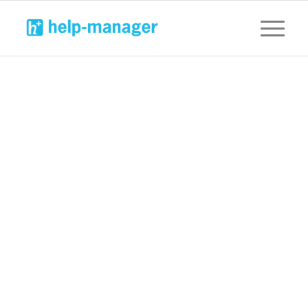
Tenemos más de dos décadas de experiencia
con las principales marcas de TI.
Impulsamos el pago por consumo de
servicios en torno a nuestra oferta de
servicios. No es necesario que contrates
prestaciones que luego no podrás
aprovechar.
Valoramos nuestra asociación con los
partners del canal de TI, y lo ponemos por
escrito.
Podemos ayudarte a descubrir oportunidades